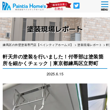
tog
nav
MENU
Skip
to
塗装現場レポート
main
content
練馬区の外壁塗装専門店【ペインティアホームズ】
>
塗装現場レポート
> 
軒天井の塗装を行いました！付帯部は塗装箇
所を細かくチェック｜東京都練馬区立野町
2025.6.15