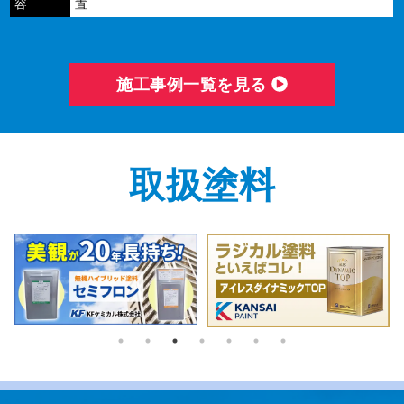
容
置
施⼯事例⼀覧を⾒る
取扱塗料