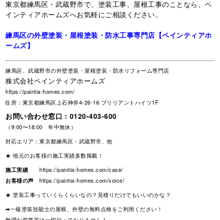
東京都練馬区・武蔵野市で、塗装工事、屋根工事のことなら、ペ
インティアホームズへお気軽にご相談ください。
練馬区の外壁塗装・屋根塗装・防水工事専門店【ペインティアホ
ームズ】
練馬区、武蔵野市の外壁塗装・屋根塗装・防水リフォーム専門店
株式会社ペインティアホームズ
https://paintia-homes.com/
住所：東京都練馬区上石神井4-26-16 ブリリアントハイツ1F
お問い合わせ窓口：
0120-403-600
（9:00〜18:00 年中無休）
対応エリア：東京都練馬区・武蔵野市、他
★ 地元のお客様の施工実績多数掲載！
施工実績
https://paintia-homes.com/case/
お客様の声
https://paintia-homes.com/voice/
★ 塗装工事っていくらくらいなの？見積りだけでもいいのかな？
➡一級塗装技能士の屋根、外壁の無料点検をご利用ください！
無理な営業等は一切行っておりません！