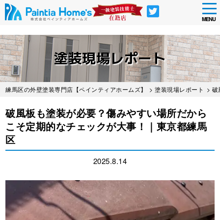
tog
nav
MENU
Skip
to
塗装現場レポート
main
content
練馬区の外壁塗装専門店【ペインティアホームズ】
>
塗装現場レポート
> 
破風板も塗装が必要？傷みやすい場所だから
こそ定期的なチェックが大事！｜東京都練馬
区
2025.8.14