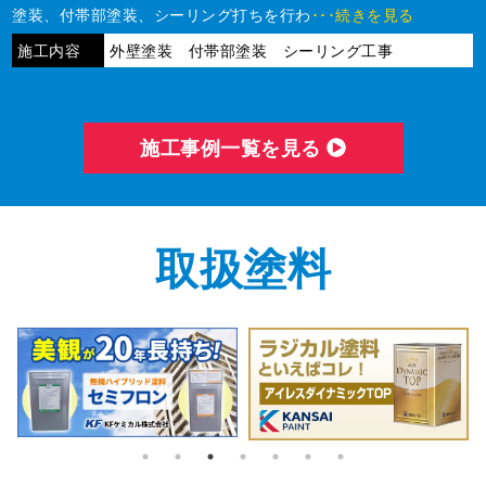
塗装、付帯部塗装、シーリング打ちを行わ
･･･続きを見る
施工内容
外壁塗装 付帯部塗装 シーリング工事
施⼯事例⼀覧を⾒る
取扱塗料