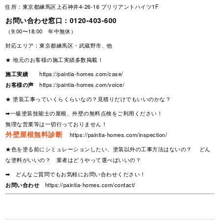
住所：東京都練馬区上石神井4-26-16 ブリリアントハイツ1F
お問い合わせ窓口：
0120-403-600
（9:00〜18:00 年中無休）
対応エリア：東京都練馬区・武蔵野市、他
★ 地元のお客様の施工実績多数掲載！
施工実績
https://paintia-homes.com/case/
お客様の声
https://paintia-homes.com/voice/
★ 塗装工事っていくらくらいなの？見積りだけでもいいのかな？
➡一級塗装技能士の屋根、外壁の無料点検をご利用ください！
無理な営業等は一切行っておりません！
外壁屋根無料診断
https://paintia-homes.com/inspection/
★色を塗る前にシミュレーションしたい、塗装以外の工事方法はないの？ どん
な塗料がいいの？ 業者はどうやって選べばいいの？
➡ どんなご質問でもお気軽にお問い合わせください！
お問い合わせ
https://paintia-homes.com/contact/