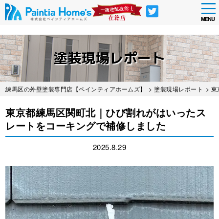
tog
nav
MENU
Skip
to
塗装現場レポート
main
content
練馬区の外壁塗装専門店【ペインティアホームズ】
>
塗装現場レポート
> 
東京都練馬区関町北｜ひび割れがはいったス
レートをコーキングで補修しました
2025.8.29