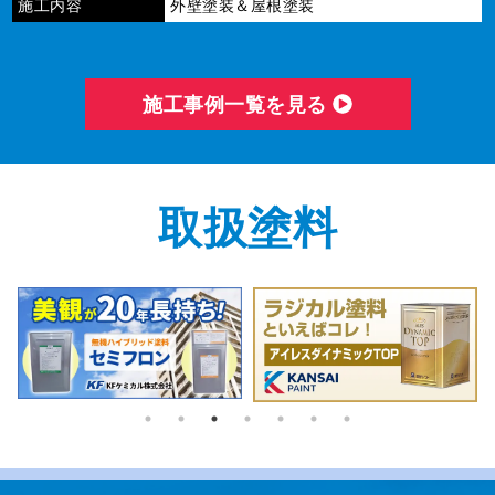
施工内容
外壁塗装＆屋根塗装
施⼯事例⼀覧を⾒る
取扱塗料