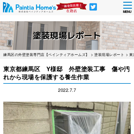
tog
nav
MENU
Skip
to
塗装現場レポート
main
content
練馬区の外壁塗装専門店【ペインティアホームズ】
>
塗装現場レポート
> 
東京都練馬区 Y様邸 外壁塗装工事 傷や汚
れから現場を保護する養生作業
2022.7.7