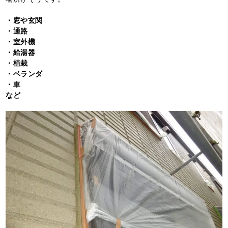
・窓や玄関
・通路
・室外機
・給湯器
・植栽
・ベランダ
・車
など