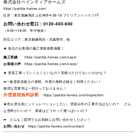
株式会社ペインティアホームズ
https://paintia-homes.com/
住所：東京都練馬区上石神井4-26-16 ブリリアントハイツ1F
お問い合わせ窓口：
0120-403-600
（9:00〜18:00 年中無休）
対応エリア：東京都練馬区・武蔵野市、他
★ 地元のお客様の施工実績多数掲載！
施工実績
https://paintia-homes.com/case/
お客様の声
https://paintia-homes.com/voice/
★ 塗装工事っていくらくらいなの？見積りだけでもいいのかな？
➡一級塗装技能士の屋根、外壁の無料点検をご利用ください！
無理な営業等は一切行っておりません！
外壁屋根無料診断
https://paintia-homes.com/inspection/
★色を塗る前にシミュレーションしたい、塗装以外の工事方法はないの？ どん
な塗料がいいの？ 業者はどうやって選べばいいの？
➡ どんなご質問でもお気軽にお問い合わせください！
お問い合わせ
https://paintia-homes.com/contact/