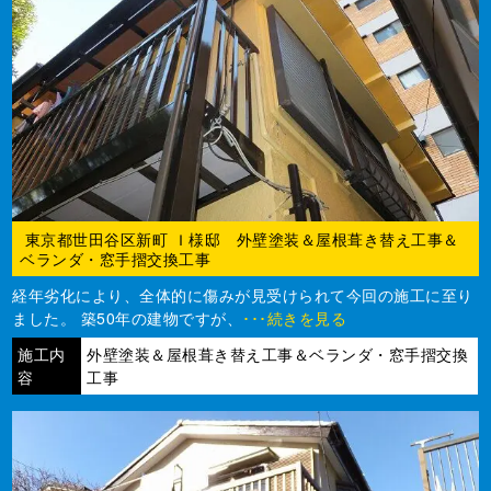
東京都世田谷区新町 Ｉ様邸 外壁塗装＆屋根葺き替え工事＆
ベランダ・窓手摺交換工事
経年劣化により、全体的に傷みが見受けられて今回の施工に至り
ました。 築50年の建物ですが、
･･･続きを見る
施工内
外壁塗装＆屋根葺き替え工事＆ベランダ・窓手摺交換
容
工事