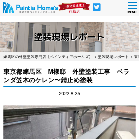
tog
nav
MENU
Skip
to
塗装現場レポート
main
content
練馬区の外壁塗装専門店【ペインティアホームズ】
>
塗装現場レポート
> 
東京都練馬区 M様邸 外壁塗装工事 ベラ
ンダ笠木のケレン〜錆止め塗装
2022.8.25