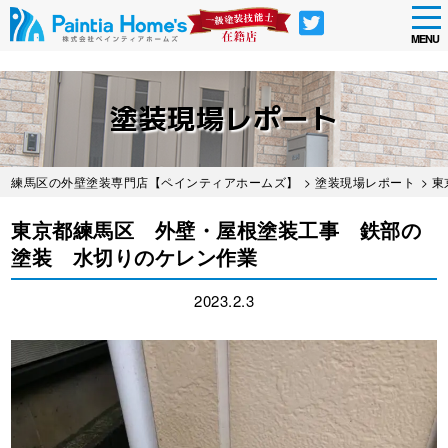
tog
nav
MENU
Skip
to
塗装現場レポート
main
content
練馬区の外壁塗装専門店【ペインティアホームズ】
>
塗装現場レポート
> 
東京都練馬区 外壁・屋根塗装工事 鉄部の
塗装 水切りのケレン作業
2023.2.3