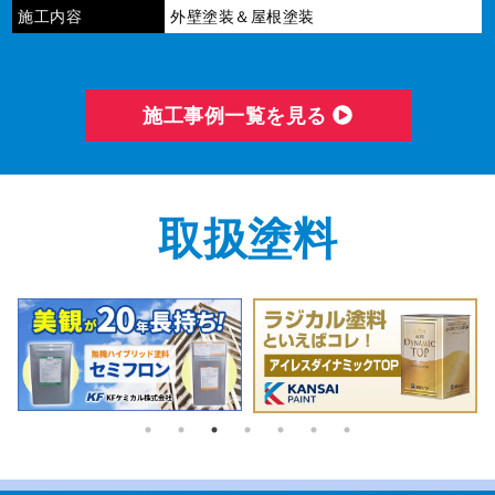
施工内容
外壁塗装＆屋根塗装
施⼯事例⼀覧を⾒る
取扱塗料