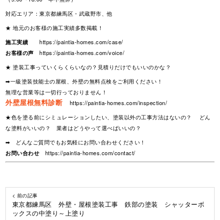
対応エリア：東京都練馬区・武蔵野市、他
★ 地元のお客様の施工実績多数掲載！
施工実績
https://paintia-homes.com/case/
お客様の声
https://paintia-homes.com/voice/
★ 塗装工事っていくらくらいなの？見積りだけでもいいのかな？
➡一級塗装技能士の屋根、外壁の無料点検をご利用ください！
無理な営業等は一切行っておりません！
外壁屋根無料診断
https://paintia-homes.com/inspection/
★色を塗る前にシミュレーションしたい、塗装以外の工事方法はないの？ どん
な塗料がいいの？ 業者はどうやって選べばいいの？
➡ どんなご質問でもお気軽にお問い合わせください！
お問い合わせ
https://paintia-homes.com/contact/
< 前の記事
東京都練馬区 外壁・屋根塗装工事 鉄部の塗装 シャッターボ
ックスの中塗り～上塗り