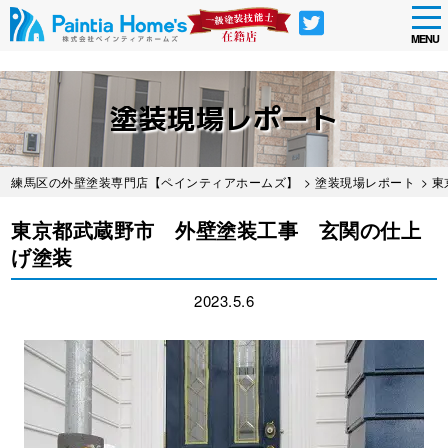
tog
nav
MENU
Skip
to
塗装現場レポート
main
content
練馬区の外壁塗装専門店【ペインティアホームズ】
>
塗装現場レポート
> 
東京都武蔵野市 外壁塗装工事 玄関の仕上
げ塗装
2023.5.6