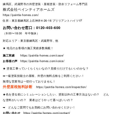
練馬区、武蔵野市の外壁塗装・屋根塗装・防水リフォーム専門店
株式会社ペインティアホームズ
https://paintia-homes.com/
住所：東京都練馬区上石神井4-26-16 ブリリアントハイツ1F
お問い合わせ窓口：
0120-403-600
（9:00〜18:00 年中無休）
対応エリア：東京都練馬区・武蔵野市、他
★ 地元のお客様の施工実績多数掲載！
施工実績
https://paintia-homes.com/case/
お客様の声
https://paintia-homes.com/voice/
★ 塗装工事っていくらくらいなの？見積りだけでもいいのかな？
➡一級塗装技能士の屋根、外壁の無料点検をご利用ください！
無理な営業等は一切行っておりません！
外壁屋根無料診断
https://paintia-homes.com/inspection/
★色を塗る前にシミュレーションしたい、塗装以外の工事方法はないの？ どん
な塗料がいいの？ 業者はどうやって選べばいいの？
➡ どんなご質問でもお気軽にお問い合わせください！
お問い合わせ
https://paintia-homes.com/contact/