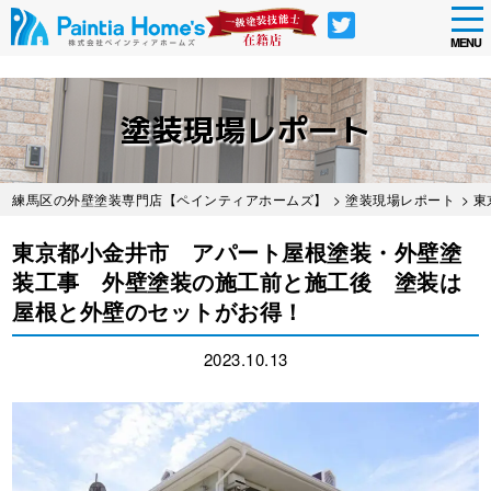
tog
nav
MENU
Skip
to
塗装現場レポート
main
content
練馬区の外壁塗装専門店【ペインティアホームズ】
>
塗装現場レポート
> 
東京都小金井市 アパート屋根塗装・外壁塗
装工事 外壁塗装の施工前と施工後 塗装は
屋根と外壁のセットがお得！
2023.10.13