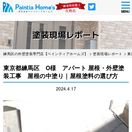
tog
nav
MENU
Skip
to
塗装現場レポート
main
content
練馬区の外壁塗装専門店【ペインティアホームズ】
>
塗装現場レポート
> 
東京都練馬区 O様 アパート 屋根・外壁塗
装工事 屋根の中塗り｜屋根塗料の選び方
2024.4.17