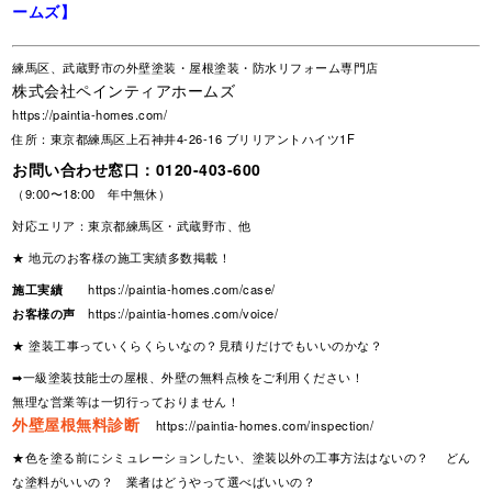
ームズ】
練馬区、武蔵野市の外壁塗装・屋根塗装・防水リフォーム専門店
株式会社ペインティアホームズ
https://paintia-homes.com/
住所：東京都練馬区上石神井4-26-16 ブリリアントハイツ1F
お問い合わせ窓口：
0120-403-600
（9:00〜18:00 年中無休）
対応エリア：東京都練馬区・武蔵野市、他
★ 地元のお客様の施工実績多数掲載！
施工実績
https://paintia-homes.com/case/
お客様の声
https://paintia-homes.com/voice/
★ 塗装工事っていくらくらいなの？見積りだけでもいいのかな？
➡一級塗装技能士の屋根、外壁の無料点検をご利用ください！
無理な営業等は一切行っておりません！
外壁屋根無料診断
https://paintia-homes.com/inspection/
★色を塗る前にシミュレーションしたい、塗装以外の工事方法はないの？ どん
な塗料がいいの？ 業者はどうやって選べばいいの？