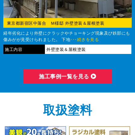
東京都新宿区中落合 Ｍ様邸 外壁塗装＆屋根塗装
経年劣化により外壁にクラックやチョーキング現象及び鉄部にも
傷みがが見受けられました。 下地
･･･続きを見る
施工内容
外壁塗装＆屋根塗装
施⼯事例⼀覧を⾒る
取扱塗料