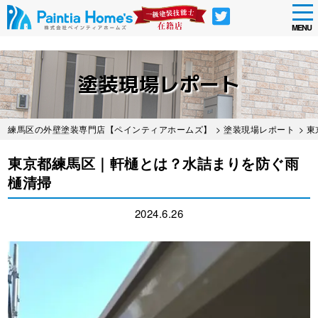
tog
nav
MENU
Skip
to
塗装現場レポート
main
content
練馬区の外壁塗装専門店【ペインティアホームズ】
>
塗装現場レポート
> 
東京都練馬区｜軒樋とは？水詰まりを防ぐ雨
樋清掃
2024.6.26