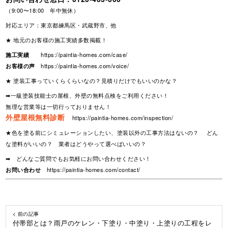
（9:00〜18:00 年中無休）
対応エリア：東京都練馬区・武蔵野市、他
★ 地元のお客様の施工実績多数掲載！
施工実績
https://paintia-homes.com/case/
お客様の声
https://paintia-homes.com/voice/
★ 塗装工事っていくらくらいなの？見積りだけでもいいのかな？
➡一級塗装技能士の屋根、外壁の無料点検をご利用ください！
無理な営業等は一切行っておりません！
外壁屋根無料診断
https://paintia-homes.com/inspection/
★色を塗る前にシミュレーションしたい、塗装以外の工事方法はないの？ どん
な塗料がいいの？ 業者はどうやって選べばいいの？
➡ どんなご質問でもお気軽にお問い合わせください！
お問い合わせ
https://paintia-homes.com/contact/
< 前の記事
付帯部とは？雨戸のケレン・下塗り・中塗り・上塗りの工程をレ