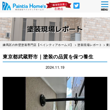
tog
nav
MENU
Skip
to
塗装現場レポート
main
content
練馬区の外壁塗装専門店【ペインティアホームズ】
>
塗装現場レポート
> 
東京都武蔵野市｜塗装の品質を保つ養生
2024.11.19