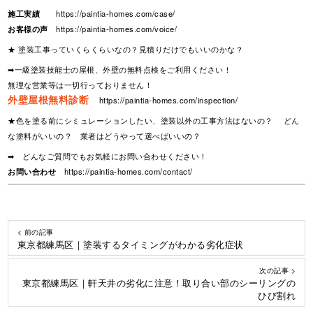
施工実績
https://paintia-homes.com/case/
お客様の声
https://paintia-homes.com/voice/
★ 塗装工事っていくらくらいなの？見積りだけでもいいのかな？
➡一級塗装技能士の屋根、外壁の無料点検をご利用ください！
無理な営業等は一切行っておりません！
外壁屋根無料診断
https://paintia-homes.com/inspection/
★色を塗る前にシミュレーションしたい、塗装以外の工事方法はないの？ どん
な塗料がいいの？ 業者はどうやって選べばいいの？
➡ どんなご質問でもお気軽にお問い合わせください！
お問い合わせ
https://paintia-homes.com/contact/
< 前の記事
東京都練馬区｜塗装するタイミングがわかる劣化症状
次の記事 >
東京都練馬区｜軒天井の劣化に注意！取り合い部のシーリングの
ひび割れ