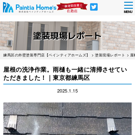
tog
nav
MENU
Skip
to
塗装現場レポート
main
content
練馬区の外壁塗装専門店【ペインティアホームズ】
>
塗装現場レポート
> 
屋根の洗浄作業。雨樋も一緒に清掃させてい
ただきました！｜東京都練馬区
2025.1.15