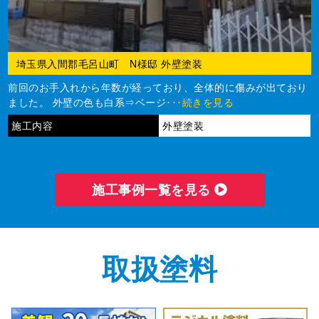
埼玉県入間郡毛呂山町 N様邸 外壁塗装
前回のお手入れから年数が経っており、全体的に傷みが出ており
ました。 外壁の色も白系⇒ベージ
･･･続きを見る
施工内容
外壁塗装
施⼯事例⼀覧を⾒る
取扱塗料