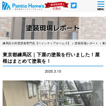
tog
nav
MENU
Skip
to
塗装現場レポート
main
content
練馬区の外壁塗装専門店【ペインティアホームズ】
>
塗装現場レポート
> 
東京都練馬区｜下屋の塗装を行いました！屋
根はまとめて塗装を！
2025.3.10