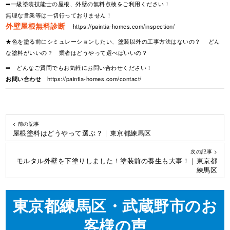
➡一級塗装技能士の屋根、外壁の無料点検をご利用ください！
無理な営業等は一切行っておりません！
外壁屋根無料診断
https://paintia-homes.com/inspection/
★色を塗る前にシミュレーションしたい、塗装以外の工事方法はないの？ どん
な塗料がいいの？ 業者はどうやって選べばいいの？
➡ どんなご質問でもお気軽にお問い合わせください！
お問い合わせ
https://paintia-homes.com/contact/
< 前の記事
屋根塗料はどうやって選ぶ？｜東京都練馬区
次の記事 >
モルタル外壁を下塗りしました！塗装前の養生も大事！｜東京都
練馬区
東京都練馬区・武蔵野市のお
客様の声