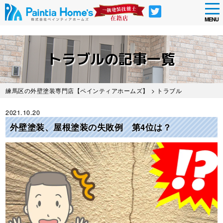
tog
nav
MENU
Skip
to
トラブルの記事一覧
main
content
練馬区の外壁塗装専門店【ペインティアホームズ】
> トラブル
2021.10.20
外壁塗装、屋根塗装の失敗例 第4位は？