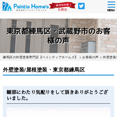
tog
nav
MENU
Skip
to
東京都練馬区・武蔵野市のお客
main
content
様の声
練馬区の外壁塗装専門店【ペインティアホームズ】
>
お客様の声
> 外壁塗
外壁塗装/屋根塗装・東京都練馬区
Before
After
細部にわたり気配りをして頂きありがとうござ
いました。