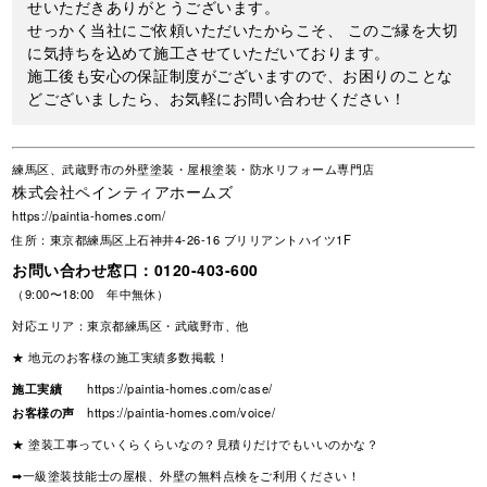
せいただきありがとうございます。
せっかく当社にご依頼いただいたからこそ、 このご縁を大切
に気持ちを込めて施工させていただいております。
施工後も安心の保証制度がございますので、お困りのことな
どございましたら、お気軽にお問い合わせください！
練馬区、武蔵野市の外壁塗装・屋根塗装・防水リフォーム専門店
株式会社ペインティアホームズ
https://paintia-homes.com/
住所：東京都練馬区上石神井4-26-16 ブリリアントハイツ1F
お問い合わせ窓口：
0120-403-600
（9:00〜18:00 年中無休）
対応エリア：東京都練馬区・武蔵野市、他
★ 地元のお客様の施工実績多数掲載！
施工実績
https://paintia-homes.com/case/
お客様の声
https://paintia-homes.com/voice/
★ 塗装工事っていくらくらいなの？見積りだけでもいいのかな？
➡一級塗装技能士の屋根、外壁の無料点検をご利用ください！