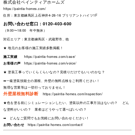
株式会社ペインティアホームズ
https://paintia-homes.com/
住所：東京都練馬区上石神井4-26-16 ブリリアントハイツ1F
お問い合わせ窓口：
0120-403-600
（9:00〜18:00 年中無休）
対応エリア：東京都練馬区・武蔵野市、他
★ 地元のお客様の施工実績多数掲載！
施工実績
https://paintia-homes.com/case/
お客様の声
https://paintia-homes.com/voice/
★ 塗装工事っていくらくらいなの？見積りだけでもいいのかな？
➡一級塗装技能士の屋根、外壁の無料点検をご利用ください！
無理な営業等は一切行っておりません！
外壁屋根無料診断
https://paintia-homes.com/inspection/
★色を塗る前にシミュレーションしたい、塗装以外の工事方法はないの？ どん
な塗料がいいの？ 業者はどうやって選べばいいの？
➡ どんなご質問でもお気軽にお問い合わせください！
お問い合わせ
https://paintia-homes.com/contact/