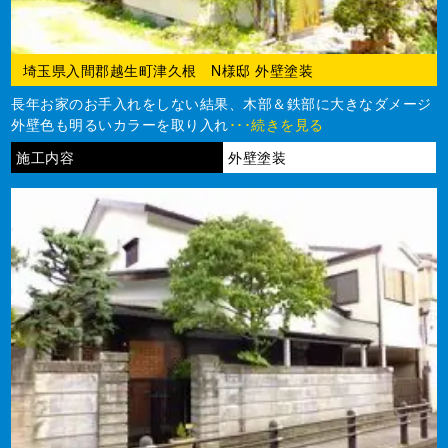
埼玉県入間郡越生町津久根 N様邸 外壁塗装
長年お家のお手入れをしない結果、木部＆鉄部に大きなダメージ
外壁色も明るいカラーを取り入れ
･･･続きを見る
施工内容
外壁塗装