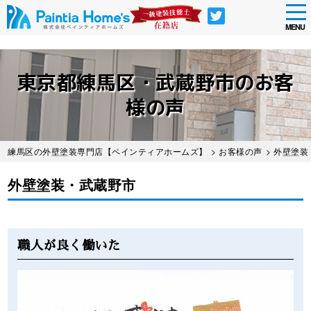
tog
nav
MENU
Skip
to
東京都練馬区・武蔵野市のお客
main
content
様の声
練馬区の外壁塗装専門店【ペインティアホームズ】
>
お客様の声
> 外壁塗
外壁塗装・武蔵野市
Before
After
職人が良く働いた