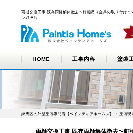
雨樋交換工事 既存雨樋解体撤去〜軒樋吊り金具の取り付けま
ン取扱店
HOME
工事内容
塗装
練馬区の外壁塗装専門店【ペインティアホームズ】
>
塗装現
雨樋交換工事 既存雨樋解体撤去〜軒