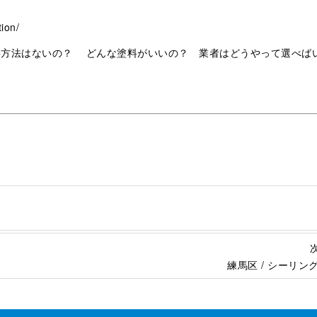
ion/
事方法はないの？ どんな塗料がいいの？ 業者はどうやって選べば
練⾺区 / シーリン