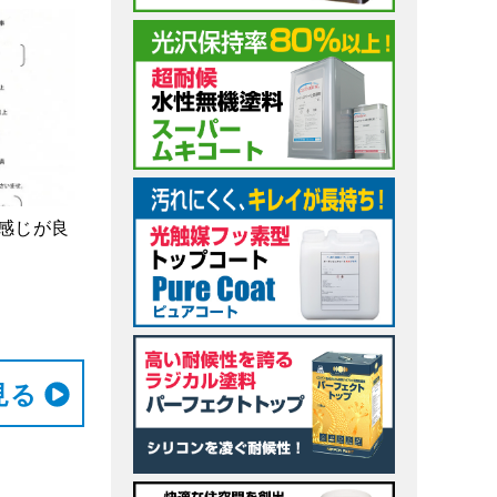
感じが良
⾒る