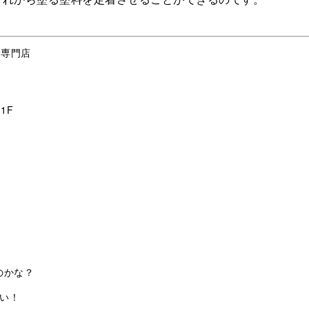
ム専門店
1F
のかな？
い！