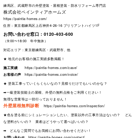
練馬区、武蔵野市の外壁塗装・屋根塗装・防水リフォーム専門店
株式会社ペインティアホームズ
https://paintia-homes.com/
住所：東京都練馬区上石神井4-26-16 ブリリアントハイツ1F
お問い合わせ窓口：
0120-403-600
（9:00〜18:00 年中無休）
対応エリア：東京都練馬区・武蔵野市、他
★ 地元のお客様の施工実績多数掲載！
施工実績
https://paintia-homes.com/case/
お客様の声
https://paintia-homes.com/voice/
★ 塗装工事っていくらくらいなの？見積りだけでもいいのかな？
➡一級塗装技能士の屋根、外壁の無料点検をご利用ください！
無理な営業等は一切行っておりません！
外壁屋根無料診断
https://paintia-homes.com/inspection/
★色を塗る前にシミュレーションしたい、塗装以外の工事方法はないの？ どん
な塗料がいいの？ 業者はどうやって選べばいいの？
➡ どんなご質問でもお気軽にお問い合わせください！
お問い合わせ
https://paintia-homes.com/contact/