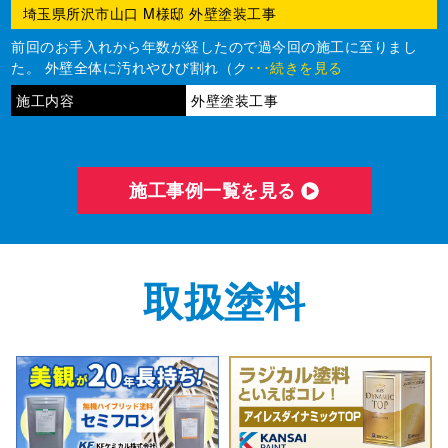
埼玉県所沢市山口 M様邸 外壁塗装工事
前回のお手入れから年数が経したので過今回の施工に至りまし
た。 外壁全体に汚れやひび割れ（ク
･･･続きを見る
施工内容
外壁塗装工事
施⼯事例⼀覧を⾒る
取扱塗料