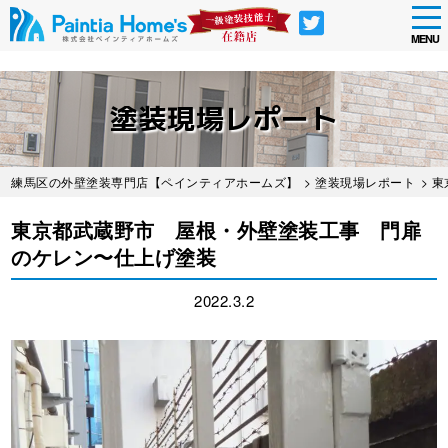
tog
nav
MENU
Skip
to
塗装現場レポート
main
content
練馬区の外壁塗装専門店【ペインティアホームズ】
>
塗装現場レポート
> 
東京都武蔵野市 屋根・外壁塗装工事 門扉
のケレン〜仕上げ塗装
2022.3.2