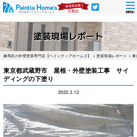
tog
nav
MENU
Skip
to
塗装現場レポート
main
content
練馬区の外壁塗装専門店【ペインティアホームズ】
>
塗装現場レポート
> 
東京都武蔵野市 屋根・外壁塗装工事 サイ
ディングの下塗り
2022.3.12