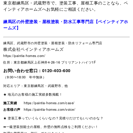
東京都練馬区・武蔵野市で、塗装工事、屋根工事のことなら、ペ
インティアホームズへお気軽にご相談ください。
練馬区の外壁塗装・屋根塗装・防水工事専門店【ペインティアホ
ームズ】
練馬区、武蔵野市の外壁塗装・屋根塗装・防水リフォーム専門店
株式会社ペインティアホームズ
https://paintia-homes.com/
住所：東京都練馬区上石神井4-26-16 ブリリアントハイツ1F
お問い合わせ窓口：
0120-403-600
（9:00〜18:00 年中無休）
対応エリア：東京都練馬区・武蔵野市、他
★ 地元のお客様の施工実績多数掲載！
施工実績
https://paintia-homes.com/case/
お客様の声
https://paintia-homes.com/voice/
★ 塗装工事っていくらくらいなの？見積りだけでもいいのかな？
➡一級塗装技能士の屋根、外壁の無料点検をご利用ください！
無理な営業等は一切行っておりません！