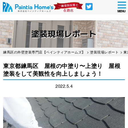
tog
nav
MENU
Skip
to
塗装現場レポート
main
content
練馬区の外壁塗装専門店【ペインティアホームズ】
>
塗装現場レポート
> 
東京都練馬区 屋根の中塗り〜上塗り 屋根
塗装をして美観性を向上しましょう！
2022.5.4