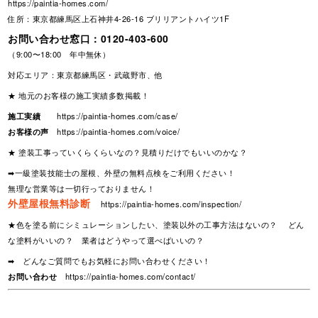
https://paintia-homes.com/
住所：東京都練馬区上石神井4-26-16 ブリリアントハイツ1F
お問い合わせ窓口：
0120-403-600
（9:00〜18:00 年中無休）
対応エリア：東京都練馬区・武蔵野市、他
★ 地元のお客様の施工実績多数掲載！
施工実績
https://paintia-homes.com/case/
お客様の声
https://paintia-homes.com/voice/
★ 塗装工事っていくらくらいなの？見積りだけでもいいのかな？
➡一級塗装技能士の屋根、外壁の無料点検をご利用ください！
無理な営業等は一切行っておりません！
外壁屋根無料診断
https://paintia-homes.com/inspection/
★色を塗る前にシミュレーションしたい、塗装以外の工事方法はないの？ どん
な塗料がいいの？ 業者はどうやって選べばいいの？
➡ どんなご質問でもお気軽にお問い合わせください！
お問い合わせ
https://paintia-homes.com/contact/