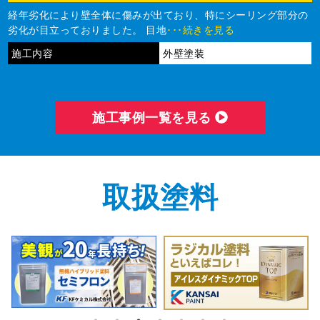
経年劣化により壁全体に傷みが出ており、特にシーリング部分の
劣化が目立っておりました。 目地
･･･続きを見る
施工内容
外壁塗装
施⼯事例⼀覧を⾒る
取扱塗料