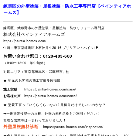
練馬区の外壁塗装・屋根塗装・防水工事専門店【ペインティアホ
ームズ】
練馬区、武蔵野市の外壁塗装・屋根塗装・防水リフォーム専門店
株式会社ペインティアホームズ
https://paintia-homes.com/
住所：東京都練馬区上石神井4-26-16 ブリリアントハイツ1F
お問い合わせ窓口：
0120-403-600
（9:00〜18:00 年中無休）
対応エリア：東京都練馬区・武蔵野市、他
★ 地元のお客様の施工実績多数掲載！
施工実績
https://paintia-homes.com/case/
お客様の声
https://paintia-homes.com/voice/
★ 塗装工事っていくらくらいなの？見積りだけでもいいのかな？
➡一級塗装技能士の屋根、外壁の無料点検をご利用ください！
無理な営業等は一切行っておりません！
外壁屋根無料診断
https://paintia-homes.com/inspection/
★色を塗る前にシミュレーションしたい、塗装以外の工事方法はないの？ どん