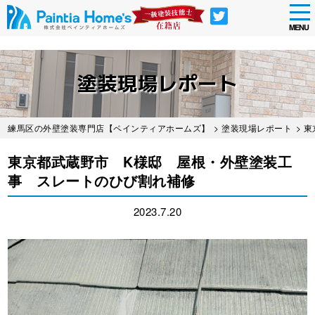
tog
nav
MENU
Skip
to
塗装現場レポート
main
content
練馬区の外壁塗装専門店【ペインティアホームズ】
>
塗装現場レポート
> 
東京都武蔵野市 K様邸 屋根・外壁塗装工
事 スレートのひび割れ補修
2023.7.20