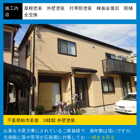
施工内
屋根塗装 外壁塗装 付帯部塗装 棟板金復旧 雨樋
容
全交換
千葉県柏市若柴 U様邸 外壁塗装
お家を大変大事にされているご家族様で、築年数は浅いですが、
北側面に藻や苔等が広範囲に付着してお
･･･続きを見る