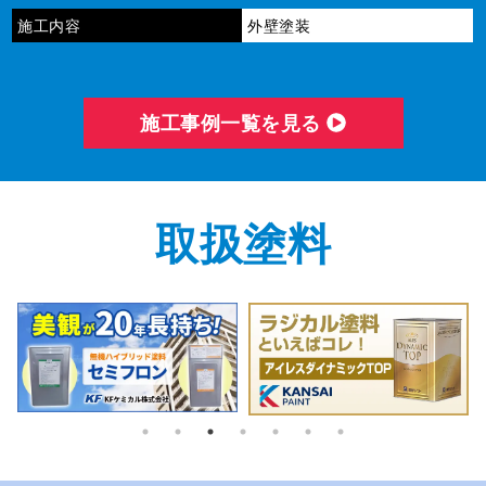
施工内容
外壁塗装
施⼯事例⼀覧を⾒る
取扱塗料