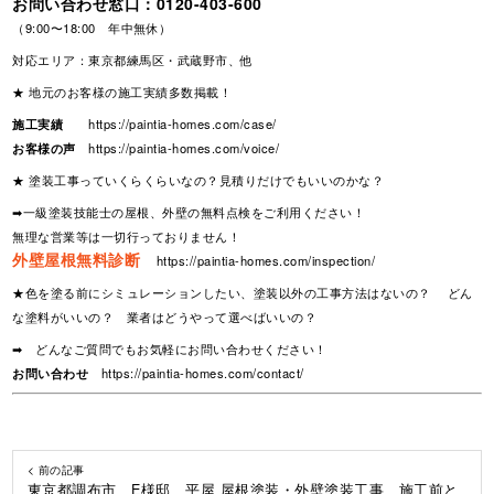
お問い合わせ窓口：
0120-403-600
（9:00〜18:00 年中無休）
対応エリア：東京都練馬区・武蔵野市、他
★ 地元のお客様の施工実績多数掲載！
施工実績
https://paintia-homes.com/case/
お客様の声
https://paintia-homes.com/voice/
★ 塗装工事っていくらくらいなの？見積りだけでもいいのかな？
➡一級塗装技能士の屋根、外壁の無料点検をご利用ください！
無理な営業等は一切行っておりません！
外壁屋根無料診断
https://paintia-homes.com/inspection/
★色を塗る前にシミュレーションしたい、塗装以外の工事方法はないの？ どん
な塗料がいいの？ 業者はどうやって選べばいいの？
➡ どんなご質問でもお気軽にお問い合わせください！
お問い合わせ
https://paintia-homes.com/contact/
< 前の記事
東京都調布市 E様邸 平屋 屋根塗装・外壁塗装工事 施工前と