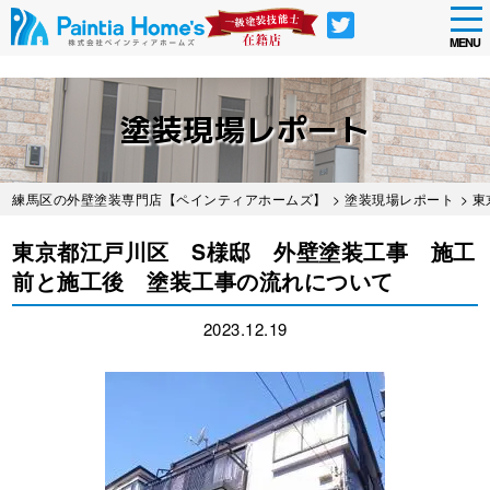
tog
nav
MENU
Skip
to
塗装現場レポート
main
content
練馬区の外壁塗装専門店【ペインティアホームズ】
>
塗装現場レポート
> 
東京都江戸川区 S様邸 外壁塗装工事 施工
前と施工後 塗装工事の流れについて
2023.12.19