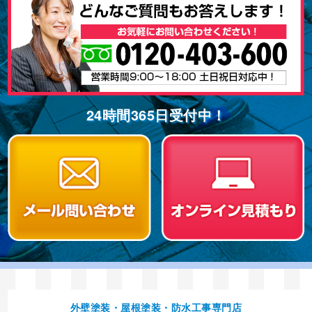
24時間365⽇受付中！
外壁塗装・屋根塗装・防⽔⼯事専⾨店