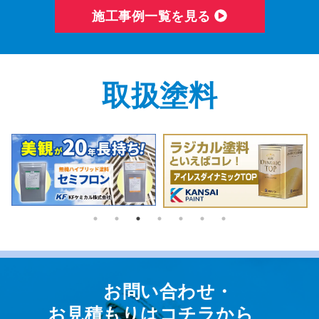
施⼯事例⼀覧を⾒る
取扱塗料
お問い合わせ・
お⾒積もりはコチラから