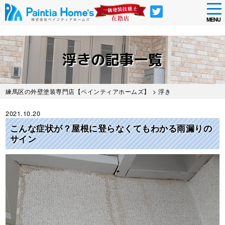
tog
nav
MENU
Skip
to
浮きの記事一覧
main
content
練馬区の外壁塗装専門店【ペインティアホームズ】
> 浮き
2021.10.20
こんな症状が？屋根に登らなくてもわかる雨漏りの
サイン