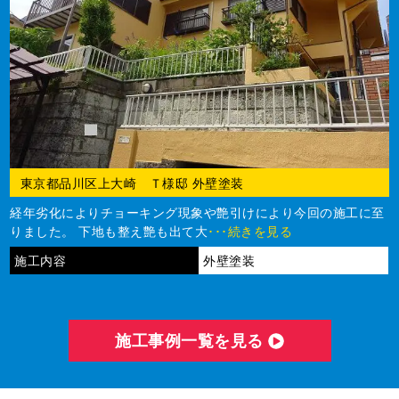
東京都品川区上大崎 Ｔ様邸 外壁塗装
経年劣化によりチョーキング現象や艶引けにより今回の施工に至
りました。 下地も整え艶も出て大
･･･続きを見る
施工内容
外壁塗装
施⼯事例⼀覧を⾒る