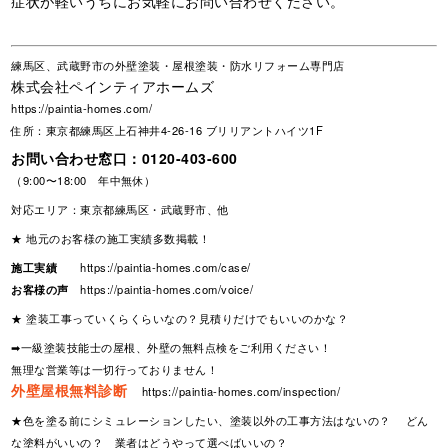
症状が軽いうちにお気軽にお問い合わせください。
練馬区、武蔵野市の外壁塗装・屋根塗装・防水リフォーム専門店
株式会社ペインティアホームズ
https://paintia-homes.com/
住所：東京都練馬区上石神井4-26-16 ブリリアントハイツ1F
お問い合わせ窓口：
0120-403-600
（9:00〜18:00 年中無休）
対応エリア：東京都練馬区・武蔵野市、他
★ 地元のお客様の施工実績多数掲載！
施工実績
https://paintia-homes.com/case/
お客様の声
https://paintia-homes.com/voice/
★ 塗装工事っていくらくらいなの？見積りだけでもいいのかな？
➡一級塗装技能士の屋根、外壁の無料点検をご利用ください！
無理な営業等は一切行っておりません！
外壁屋根無料診断
https://paintia-homes.com/inspection/
★色を塗る前にシミュレーションしたい、塗装以外の工事方法はないの？ どん
な塗料がいいの？ 業者はどうやって選べばいいの？