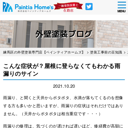
tog
nav
MENU
Skip
to
外壁塗装ブログ
main
content
練馬区の外壁塗装専門店【ペインティアホームズ】
>
塗装工事前の豆知識
>
こんな症状が？屋根に登らなくてもわかる雨
漏りのサイン
2021.10.20
雨漏り、と聞くと天井からポタポタ、水滴が落ちてくるのを想像
する方も多いかと思いますが、雨漏りの症状はそれだけではあり
ません。（天井からポタポタは相当重症です・・・）
雨漏りの修理は、気づくのが遅ければ遅いほど、修繕費が高額に