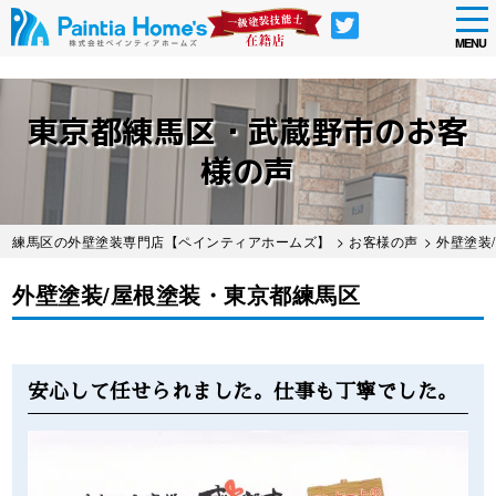
tog
nav
MENU
Skip
to
東京都練馬区・武蔵野市のお客
main
content
様の声
練馬区の外壁塗装専門店【ペインティアホームズ】
>
お客様の声
> 外壁塗
外壁塗装/屋根塗装・東京都練馬区
Before
After
安心して任せられました。仕事も丁寧でした。