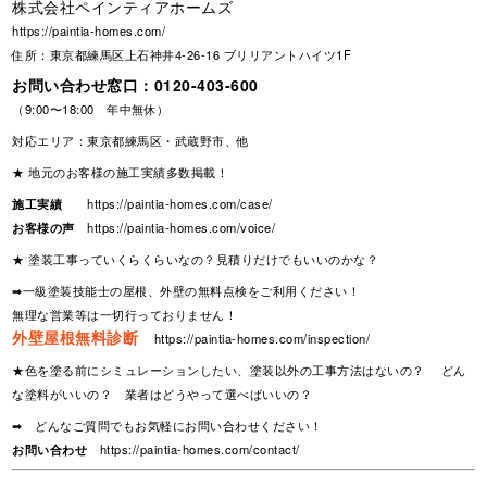
株式会社ペインティアホームズ
https://paintia-homes.com/
住所：東京都練馬区上石神井4-26-16 ブリリアントハイツ1F
お問い合わせ窓口：
0120-403-600
（9:00〜18:00 年中無休）
対応エリア：東京都練馬区・武蔵野市、他
★ 地元のお客様の施工実績多数掲載！
施工実績
https://paintia-homes.com/case/
お客様の声
https://paintia-homes.com/voice/
★ 塗装工事っていくらくらいなの？見積りだけでもいいのかな？
➡一級塗装技能士の屋根、外壁の無料点検をご利用ください！
無理な営業等は一切行っておりません！
外壁屋根無料診断
https://paintia-homes.com/inspection/
★色を塗る前にシミュレーションしたい、塗装以外の工事方法はないの？ どん
な塗料がいいの？ 業者はどうやって選べばいいの？
➡ どんなご質問でもお気軽にお問い合わせください！
お問い合わせ
https://paintia-homes.com/contact/