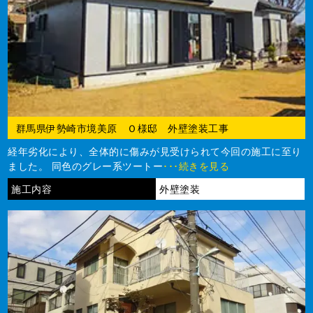
群馬県伊勢崎市境美原 Ｏ様邸 外壁塗装工事
経年劣化により、全体的に傷みが見受けられて今回の施工に至り
ました。 同色のグレー系ツートー
･･･続きを見る
施工内容
外壁塗装