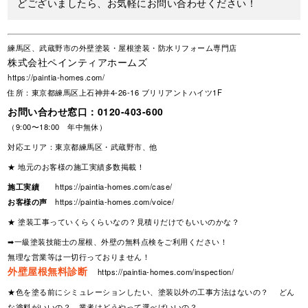
どございましたら、お気軽にお問い合わせください！
練馬区、武蔵野市の外壁塗装・屋根塗装・防水リフォーム専門店
株式会社ペインティアホームズ
https://paintia-homes.com/
住所：東京都練馬区上石神井4-26-16 ブリリアントハイツ1F
お問い合わせ窓口：
0120-403-600
（9:00〜18:00 年中無休）
対応エリア：東京都練馬区・武蔵野市、他
★ 地元のお客様の施工実績多数掲載！
施工実績
https://paintia-homes.com/case/
お客様の声
https://paintia-homes.com/voice/
★ 塗装工事っていくらくらいなの？見積りだけでもいいのかな？
➡一級塗装技能士の屋根、外壁の無料点検をご利用ください！
無理な営業等は一切行っておりません！
外壁屋根無料診断
https://paintia-homes.com/inspection/
★色を塗る前にシミュレーションしたい、塗装以外の工事方法はないの？ どん
な塗料がいいの？ 業者はどうやって選べばいいの？