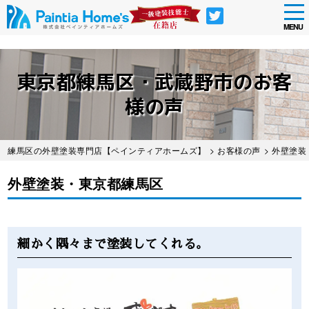
tog
nav
MENU
Skip
to
東京都練馬区・武蔵野市のお客
main
content
様の声
練馬区の外壁塗装専門店【ペインティアホームズ】
>
お客様の声
> 外壁塗
外壁塗装・東京都練馬区
Before
After
細かく隅々まで塗装してくれる。