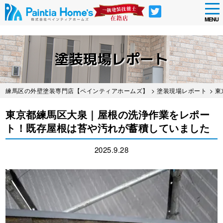
tog
nav
MENU
Skip
to
塗装現場レポート
main
content
練馬区の外壁塗装専門店【ペインティアホームズ】
>
塗装現場レポート
> 
東京都練馬区大泉｜屋根の洗浄作業をレポー
ト！既存屋根は苔や汚れが蓄積していました
2025.9.28