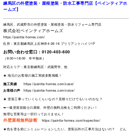
練馬区の外壁塗装・屋根塗装・防水工事専門店【ペインティアホ
ームズ】
練馬区、武蔵野市の外壁塗装・屋根塗装・防水リフォーム専門店
株式会社ペインティアホームズ
https://paintia-homes.com/
住所：東京都練馬区上石神井4-26-16 ブリリアントハイツ1F
お問い合わせ窓口：
0120-403-600
（9:00〜18:00 年中無休）
対応エリア：東京都練馬区・武蔵野市、他
★ 地元のお客様の施工実績多数掲載！
施工実績
https://paintia-homes.com/case/
お客様の声
https://paintia-homes.com/voice/
★ 塗装工事っていくらくらいなの？見積りだけでもいいのかな？
➡一級塗装技能士の屋根、外壁の無料点検をご利用ください！
無理な営業等は一切行っておりません！
外壁屋根無料診断
https://paintia-homes.com/inspection/
★色を塗る前にシミュレーションしたい、塗装以外の工事方法はないの？ どん