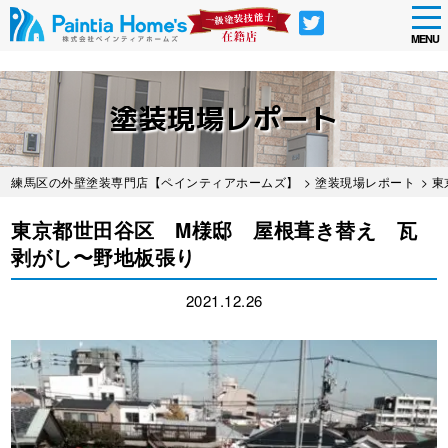
tog
nav
MENU
Skip
to
塗装現場レポート
main
content
練馬区の外壁塗装専門店【ペインティアホームズ】
>
塗装現場レポート
> 
東京都世田谷区 M様邸 屋根葺き替え 瓦
剥がし〜野地板張り
2021.12.26