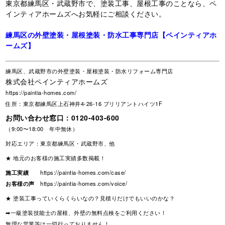
東京都練馬区・武蔵野市で、塗装工事、屋根工事のことなら、ペ
インティアホームズへお気軽にご相談ください。
練馬区の外壁塗装・屋根塗装・防水工事専門店【ペインティアホ
ームズ】
練馬区、武蔵野市の外壁塗装・屋根塗装・防水リフォーム専門店
株式会社ペインティアホームズ
https://paintia-homes.com/
住所：東京都練馬区上石神井4-26-16 ブリリアントハイツ1F
お問い合わせ窓口：
0120-403-600
（9:00〜18:00 年中無休）
対応エリア：東京都練馬区・武蔵野市、他
★ 地元のお客様の施工実績多数掲載！
施工実績
https://paintia-homes.com/case/
お客様の声
https://paintia-homes.com/voice/
★ 塗装工事っていくらくらいなの？見積りだけでもいいのかな？
➡一級塗装技能士の屋根、外壁の無料点検をご利用ください！
無理な営業等は一切行っておりません！